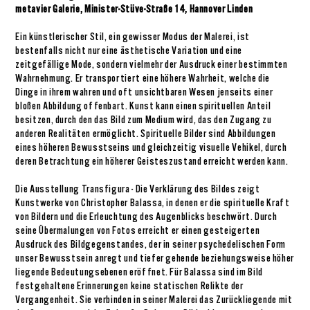
metavier Galerie, Minister-Stüve-Straße 14, Hannover Linden
Ein künstlerischer Stil, ein gewisser Modus der Malerei, ist
bestenfalls nicht nur eine ästhetische Variation und eine
zeitgefällige Mode, sondern vielmehr der Ausdruck einer bestimmten
Wahrnehmung. Er transportiert eine höhere Wahrheit, welche die
Dinge in ihrem wahren und oft unsichtbaren Wesen jenseits einer
bloßen Abbildung offenbart. Kunst kann einen spirituellen Anteil
besitzen, durch den das Bild zum Medium wird, das den Zugang zu
anderen Realitäten ermöglicht. Spirituelle Bilder sind Abbildungen
eines höheren Bewusstseins und gleichzeitig visuelle Vehikel, durch
deren Betrachtung ein höherer Geisteszustand erreicht werden kann.
Die Ausstellung Transfigura - Die Verklärung des Bildes zeigt
Kunstwerke von Christopher Balassa, in denen er die spirituelle Kraft
von Bildern und die Erleuchtung des Augenblicks beschwört. Durch
seine Übermalungen von Fotos erreicht er einen gesteigerten
Ausdruck des Bildgegenstandes, der in seiner psychedelischen Form
unser Bewusstsein anregt und tiefer gehende beziehungsweise höher
liegende Bedeutungsebenen eröffnet. Für Balassa sind im Bild
festgehaltene Erinnerungen keine statischen Relikte der
Vergangenheit. Sie verbinden in seiner Malerei das Zurückliegende mit