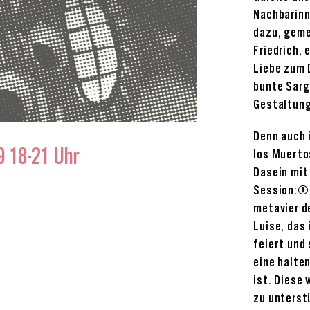
Nachbarinn
dazu, geme
Friedrich, 
Liebe zum 
bunte Sarg 
Gestaltung
Denn auch 
9 18-21 Uhr
los Muerto
Dasein mit
Session:
metavier d
Luise, das
feiert und 
eine halte
ist. Diese 
zu unterst