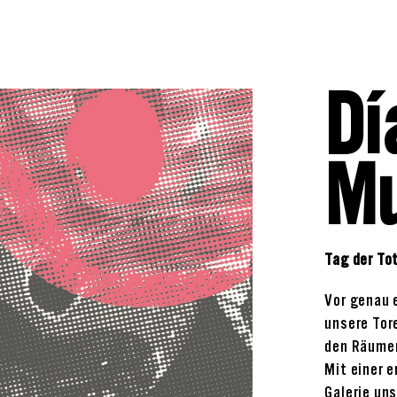
Dí
Mu
Tag der To
Vor genau 
unsere Tor
den Räumen
Mit einer e
Galerie un