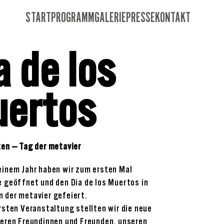
START
PROGRAMM
GALERIE
PRESSE
KONTAKT
a de los
ertos
ten — Tag der metavier
einem Jahr haben wir zum ersten Mal
e geöffnet und den Día de los Muertos in
 der metavier gefeiert.
rsten Veranstaltung stellten wir die neue
seren Freundinnen und Freunden, unseren